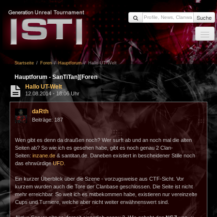
Suche
Startseite
Startseite
/
Foren
/
Hauptforum
/
Hallo UT-Welt
News
Hauptforum - SanTiTan][Foren
Members
Hallo UT-Welt
12.08.2014 - 18:06 Uhr
Clanwars
daRth
Forum
Beiträge: 187
Impressum
Wen gibt es denn da draußen noch? Wer surft ab und an noch mal die alten
Login
Seiten ab? So wie ich es gesehen habe, gibt es noch genau 2 Clan-
Seiten:
inzane.de
& santitan.de. Daneben existiert in bescheidener Stille noch
das ehrwürdige
UFD
.
Ein kurzer Überblick über die Szene - vorzugsweise aus CTF-Sicht. Vor
kurzem wurden auch die Tore der Clanbase geschlossen. Die Seite ist nicht
mehr erreichbar. So weit ich es mitbekommen habe, existieren nur vereinzelte
Cups und Turniere, welche aber nicht weiter erwähnenswert sind.