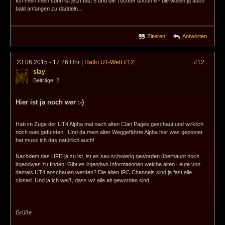
Ich mein mein sohn ist jetzt fast 5 und die Tochter shcon 6 - die wollen ja auch
bald anfangen zu daddeln...
Zitieren
Antworten
23.06.2015 - 17:26 Uhr
|
Hallo UT-Welt #12
#12
slay
Beiträge: 2
Hier ist ja noch wer :-)
Hab im Zuge der UT4 Alpha mal nach alten Clan Pages geschaut und wirklich
noch was gefunden
Und da mein alter Weggefährte Alpha hier was gepostet
hat muss ich das natürlich auch!
Nachdem das UFD ja zu ist, ist es sau schwierig geworden überhaupt noch
irgendwas zu finden! Gibt es irgendwo Informationen welche alten Leute von
damals UT4 anschauen werden? Die alten IRC Channels sind ja fast alle
closed. Und ja ich weiß, dass wir alle alt geworden sind
Grüße