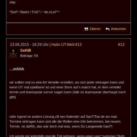
slay
*Sod* / Badct / FoG* / ~de.sLaY^~
Zitieren
Antworten
23.06.2015 - 18:29 Uhr
|
Hallo UT-Welt #13
#13
SaHiB
Beiträge: 54
...mhhh
wir sollten mal so eine Art Verteiler erstellen, wo sich jeder eintragen kann und
wenn UT mal spielbarer ist und einer Bock auf n match hat, er dem verteiler
termin und teamspeak server sagen kann (falls es teamspeak überhaupt noch
gibt)
oder irgend ne andere Lösung.zB nen Kalender auf SanTiTan.de wo man
Termine eintragen kann und alle die Wollen eine Info bekommen, bei neuem
Termin. ne daRth, das wär doch mal was, wenn Du Langeweile hast?!
Ich würde mir jedenfalls mal die Zeit nehmen, wenn einer sagt "samstag 19uhr