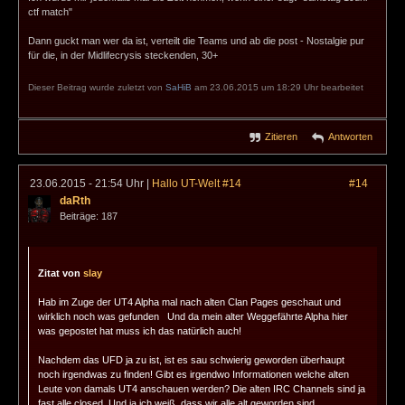
ctf match"
Dann guckt man wer da ist, verteilt die Teams und ab die post - Nostalgie pur
für die, in der Midlifecrysis steckenden, 30+
Dieser Beitrag wurde zuletzt von
SaHiB
am 23.06.2015 um 18:29 Uhr bearbeitet
Zitieren
Antworten
23.06.2015 - 21:54 Uhr
|
Hallo UT-Welt #14
#14
daRth
Beiträge: 187
Zitat von
slay
Hab im Zuge der UT4 Alpha mal nach alten Clan Pages geschaut und
wirklich noch was gefunden
Und da mein alter Weggefährte Alpha hier
was gepostet hat muss ich das natürlich auch!
Nachdem das UFD ja zu ist, ist es sau schwierig geworden überhaupt
noch irgendwas zu finden! Gibt es irgendwo Informationen welche alten
Leute von damals UT4 anschauen werden? Die alten IRC Channels sind ja
fast alle closed. Und ja ich weiß, dass wir alle alt geworden sind