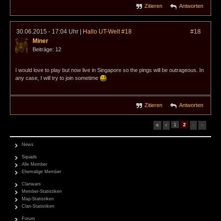
Zitieren
Antworten
30.06.2015 - 17:04 Uhr
|
Hallo UT-Welt #18
#18
Miner
Beiträge: 12
I would love to play but now live in Singapore so the pings will be outrageous. In
any case, I will try to join sometime
Zitieren
Antworten
1
2
News
Squads
Alle Member
Ehemalige Member
Clanwars
Member-Statistiken
Map-Statistiken
Clan-Statistiken
Forum