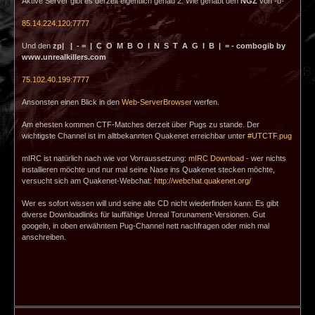
Aktive Server gibt es derzeit eigentlich genau 2. Wie gehabt den
NGZ
von -u-
85.14.224.120:7777
Und den
zp| | - = | C O M B O I N S T A G I B | = - combogib by
www.unrealkillers.com
75.102.40.199:7777
Ansonsten einen Blick in den
Web-ServerBrowser
werfen.
Am ehesten kommen CTF-Matches derzeit über Pugs zu stande. Der
wichtigste Channel ist im alltbekannten Quakenet erreichbar unter
#UTCTF.pug
mIRC ist natürlich nach wie vor Vorraussetzung:
mIRC Download
- wer nichts
installieren möchte und nur mal seine Nase ins Quakenet stecken möchte,
versucht sich am Quakenet-Webchat:
http://webchat.quakenet.org/
Wer es sofort wissen will und seine alte CD nicht wiederfinden kann: Es gibt
diverse Downloadlinks für lauffähige Unreal Torunament-Versionen. Gut
googeln, in oben erwähntem Pug-Channel nett nachfragen oder mich mal
anschreiben.