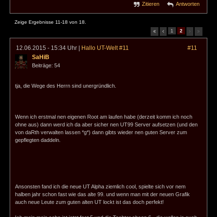
Zitieren
Antworten
Zeige Ergebnisse 11-18 von 18.
1
2
12.06.2015 - 15:34 Uhr
|
Hallo UT-Welt #11
#11
SaHiB
Beiträge: 54
tja, die Wege des Herrn sind unergründlich.
Wenn ich erstmal nen eigenen Root am laufen habe (derzeit komm ich noch
ohne aus) dann werd ich da aber sicher nen UT99 Server aufsetzen (und den
von daRth verwalten lassen *g*) dann gibts wieder nen guten Server zum
gepflegten daddeln.
Ansonsten fand ich die neue UT Alpha ziemlich cool, spielte sich vor nem
halben jahr schon fast wie das alte 99. und wenn man mit der neuen Grafik
auch neue Leute zum guten alten UT lockt ist das doch perfekt!