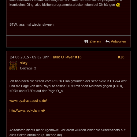
komisches Ding, also bleiben programmierarbeiten eben bei Dir hängen
BTW: lass mal wieder skypen...
Zitieren
Antworten
24.06.2015 - 09:32 Uhr
|
Hallo UT-Welt #16
#16
slay
Beiträge: 2
Ich hab noch die Seiten vom ROCK Clan gefunden der sehr aktiv in UT2k4 war
und die Page von den Royal Assasins UT99 mit noch Matches gegen (D+D),
=RR= und =T2D= auf der Page O_o
www.royal-assassins.de/
http://www.rockclan.net/
Ansonsten nichts mehr irgendwie. Vor allem wurden leider die Screenshots auf
alles Seiten entlinked (s. Inzane.de)