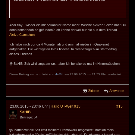
....
Ahoi slay - wieder ein mir bekannter Name mehr. Welche aktiven Seiten hast Du
denn sonst noch so gefunden? Ich kenne derweil nur die aus dem Thread
Aktive Clanseiten
.
Ich habe mich vor ca 4 Monaten ab und am mal wieder im Quakenet
aufgehalten. Die wichtigsten Infos findest Du diesbezüglich im Startbeitrag
dieses Threads.
@ SaHiB: Zeit wird langsam rar... aber ich behalte es mal im Hinterstübchen.
Dieser Beitrag wurde zuletzt von
daRth
am 23.06.2015 um 21:55 Uhr bearbeitet
Zitieren
Antworten
23.06.2015 - 23:46 Uhr
|
Hallo UT-Welt #15
#15
SaHiB
Beiträge: 54
tjo, hätten wir die Seit emit meinem Framework umgesetzt, hätt ich mein
kalendermodul in 30min lauffähig hier drin, aber nö, Du nimmst ja irgend so n