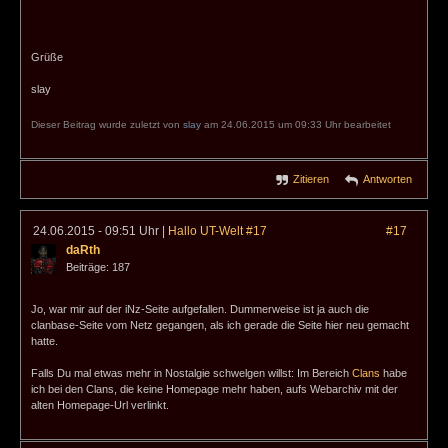
Grüße
slay
Dieser Beitrag wurde zuletzt von
slay
am 24.06.2015 um 09:33 Uhr bearbeitet
Zitieren
Antworten
24.06.2015 - 09:51 Uhr
|
Hallo UT-Welt #17
#17
daRth
Beiträge: 187
Jo, war mir auf der iNz-Seite aufgefallen. Dummerweise ist ja auch die
clanbase-Seite vom Netz gegangen, als ich gerade die Seite hier neu gemacht
hatte.
Falls Du mal etwas mehr in Nostalgie schwelgen willst: Im Bereich
Clans
habe
ich bei den Clans, die keine Homepage mehr haben, aufs Webarchiv mit der
alten Homepage-Url verlinkt.