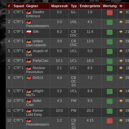
#
Squad
Gegner
Mapresult
Typ
Endergebnis
Wertung
1
CTF°1
Deaths
0:2
IUL
1:6
30
Embrace
2
CTF°1
2:0
UGL
4:1
20
Peacekeepers
3
CTF°1
Sith
8:2
CB
11:4
21
OSC
4
CTF°1
united
3:0
CB
12:5
29
OSC
clan network
5
CTF°1
Angelz of
5:0
UCL
5:0
27
Evil
6
CTF°1
PartyClan
10:1
UCL
18:3
03
7
CTF°1
Nuclear
2:1
UCL
6:3
1
Revolution
8
CTF°1
0nf1r3
4:0
CB
7:2
26
OC
03
9
CTF°1
«HigH-
3:2
UCL
6:4
14
MaT»
10
CTF°2
Apfel-
4:3
FW
9:3
05
Clan
11
CTF°2
Keiner
10:0
FW
20:2
29
Lebt Ewig
12
CTF°1
1:2
CB
4:15
19
SC
Peacekeepers
03