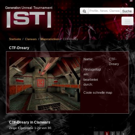
Suche
Startseite
Startseite
/
Clanwars
/
Mapstatistiken
/
CTF-Dreary
News
CTF-Dreary
Members
Name:
CTF-
Clanwars
Dreary
Hinzugefügt
-
Forum
am:
Impressum
bearbeitet
-
durch:
Login
Coole schnelle map
CTF-Dreary in Clanwars
Zeige Ergebnisse 1-20 von 30.
1
2