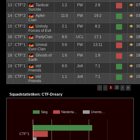
13
CTF°2
Tactical
1:2
FW
2:8
07
Suicide
14
CTF°2
Apfel-
11:0
FW
19:2
03
Clan
15
CTF°2
Unholy
2:1
FW
8:2
30
Forces of Evil
16
CTF°1
PartyClan
8:0
UCL
17:1
18
17
CTF°1
Unreal
5:6
FW
13:11
18
Euro Clan
18
CTF°2
Ghosts of
1:6
FW
1:9
19
Earth
19
CTF°1
old
6:0
Jolt
7:1
15
Friends
20
CTF°1
old
1:1
Jolt
7:1
15
Friends
1
2
Squadstatistiken: CTF-Dreary
Sieg
Niederla…
Unents…
CTF°1