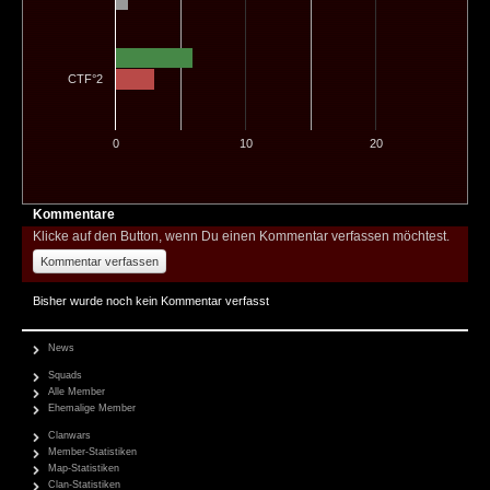
CTF°2
0
10
20
Kommentare
Klicke auf den Button, wenn Du einen Kommentar verfassen möchtest.
Kommentar verfassen
Bisher wurde noch kein Kommentar verfasst
News
Squads
Alle Member
Ehemalige Member
Clanwars
Member-Statistiken
Map-Statistiken
Clan-Statistiken