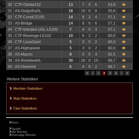
30
CTF-Orbital102
13
7
0
6
53,8
31
AS-GolgothaAL
18
10
0
8
55,6
32
CTF-CoretCE105
14
8
2
4
57,1
33
AS-Bridge
14
8
0
6
57,1
34
CTF-Infested-UGL-LE200
7
4
0
3
57,1
35
CTF-Revenge-LE102
10
6
2
2
60,0
36
CTF-LavaGiant
5
3
0
2
60,0
37
AS-Highspeed
5
3
0
2
60,0
38
AS-Mazon
8
5
0
3
62,5
39
AS-RiverbedAL
30
20
0
10
66,7
40
AS-Overlord
6
4
0
2
66,7
1
2
3
4
Weitere Statistiken
Member-Statistiken
Map-Statistiken
Clan-Statistiken
News
Squads
Alle Member
Ehemalige Member