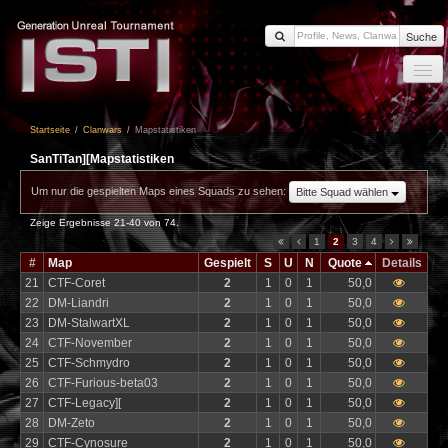
Suche
Startseite
Startseite
/
Clanwars
/
Mapstatistiken
News
SanTiTan][Mapstatistiken
Members
Um nur die gespielten Maps eines Squads zu sehen:
Bitte Squad wählen
Clanwars
Zeige Ergebnisse 21-40 von 74.
Forum
1
2
3
4
#
Map
Gespielt
S
U
N
Quote
Details
Impressum
21
CTF-Coret
2
1
0
1
50,0
22
DM-Liandri
2
1
0
1
50,0
Login
23
DM-StalwartXL
2
1
0
1
50,0
24
CTF-November
2
1
0
1
50,0
25
CTF-Schmydro
2
1
0
1
50,0
26
CTF-Furious-beta03
2
1
0
1
50,0
27
CTF-Legacy][
2
1
0
1
50,0
28
DM-Zeto
2
1
0
1
50,0
29
CTF-Cynosure
2
1
0
1
50,0