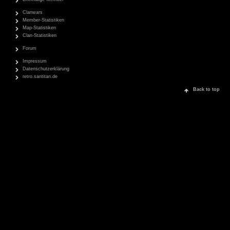
Clanwars
Member-Statistiken
Map-Statistiken
Clan-Statistiken
Forum
Impressum
Datenschutzerklärung
retro.santitan.de
Back to top