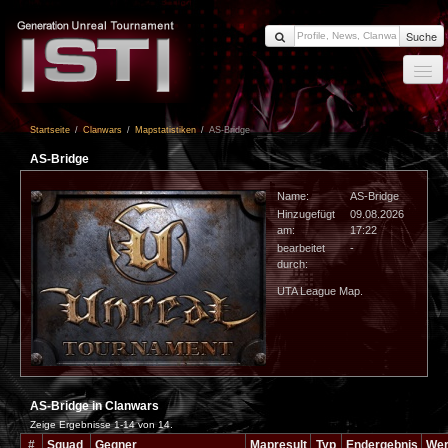
Suche
Startseite
Startseite
/
Clanwars
/
Mapstatistiken
/
AS-Bridge
News
AS-Bridge
Members
Name:
AS-Bridge
Clanwars
Hinzugefügt
09.08.2026
am:
17:22
Forum
bearbeitet
-
Impressum
durch:
UTA League Map.
Login
AS-Bridge in Clanwars
Zeige Ergebnisse 1-14 von 14.
#
Squad
Gegner
Mapresult
Typ
Endergebnis
Wer