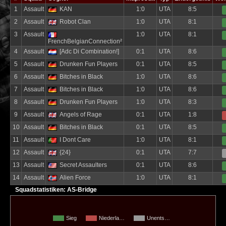
1
Assault
KAN
1:0
UTA
8:5
2
Assault
Robot Clan
1:0
UTA
8:1
3
Assault
1:0
UTA
8:1
FrenchBelgianConnection²
4
Assault
[Adc Di Combination!]
0:1
UTA
8:6
5
Assault
Drunken Fun Players
0:1
UTA
8:5
6
Assault
Bitches in Black
1:0
UTA
8:6
7
Assault
Bitches in Black
1:0
UTA
8:6
8
Assault
Drunken Fun Players
1:0
UTA
8:3
9
Assault
Angels of Rage
0:1
UTA
1:8
10
Assault
Bitches in Black
0:1
UTA
8:5
11
Assault
I Dont Care
1:0
UTA
8:1
12
Assault
{24}
0:1
UTA
7:7
13
Assault
Secret Assaulters
0:1
UTA
8:6
14
Assault
Alien Force
1:0
UTA
8:1
Squadstatistiken: AS-Bridge
Sieg
Niederla…
Unents…