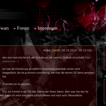
nwars
Forum
Impressum
N
Autor:
SaHiB
| 02.10.2014 - 05:13 Uhr
also erst mal möchte ich alle Schuld von mir weisen. Outlook ist schuld!
Oder
meine Frau :-)
ich hab die Erinnerung an daRth's Geburtstag jedenfalls sicher nicht
weggeklickt, bin da ja extrem zuverlässig, wie man die letzten 10 Jahre gesehen
V
hat.
Trotzdem ist es passiert...
Gut, ich könnte in der DB das Datum der News faken, aber was hat das für
aber kann ich mich entspannt zurück lehnen und mich auf's Wesentliche