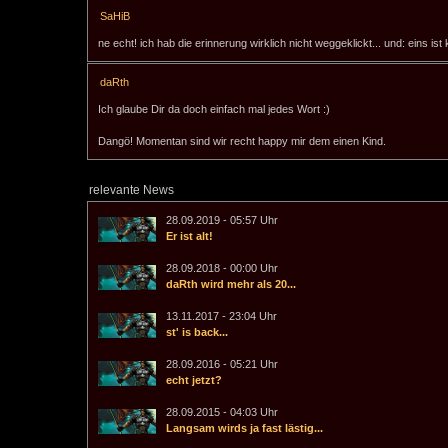
SaHiB
ne echt! ich hab die erinnerung wirklich nicht weggeklickt... und: eins ist 
daRth
Ich glaube Dir da doch einfach mal jedes Wort :)
Dangö! Momentan sind wir recht happy mir dem einen Kind.
relevante News
28.09.2019 - 05:57 Uhr
Er ist alt!
28.09.2018 - 00:00 Uhr
daRth wird mehr als 20...
13.11.2017 - 23:04 Uhr
st' is back...
28.09.2016 - 05:21 Uhr
echt jetzt?
28.09.2015 - 04:03 Uhr
Langsam wirds ja fast lästig...