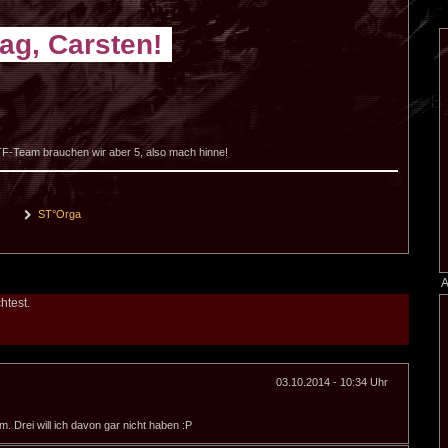
ag, Carsten!
 CTF-Team brauchen wir aber 5, also mach hinne!
ST°Orga
A
htest.
03.10.2014 - 10:34 Uhr
m. Drei will ich davon gar nicht haben :P