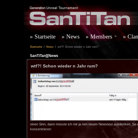
Startseite
News
Members
Cla
Startseite
/
News
/
wtf?! Schon wieder n Jahr rum?
SanTiTan][News
wtf?! Schon wieder n Jahr rum?
einen Sinn, dann müsste ich mir ja nen neuen Newstext ausdenken. So 
konzentrieren: