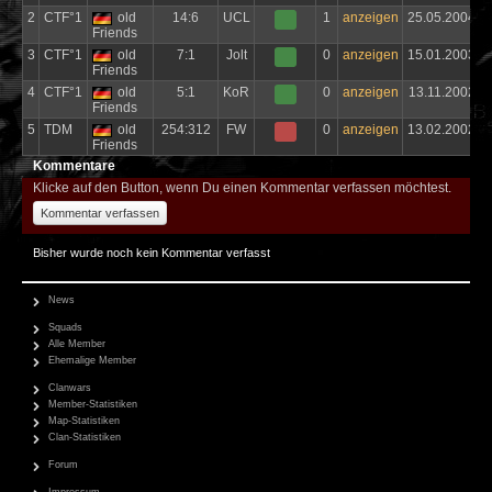
2
CTF°1
old
14:6
UCL
1
anzeigen
25.05.2004
Friends
3
CTF°1
old
7:1
Jolt
0
anzeigen
15.01.2003
Friends
4
CTF°1
old
5:1
KoR
0
anzeigen
13.11.2002
Friends
5
TDM
old
254:312
FW
0
anzeigen
13.02.2002
Friends
Kommentare
Klicke auf den Button, wenn Du einen Kommentar verfassen möchtest.
Kommentar verfassen
Bisher wurde noch kein Kommentar verfasst
News
Squads
Alle Member
Ehemalige Member
Clanwars
Member-Statistiken
Map-Statistiken
Clan-Statistiken
Forum