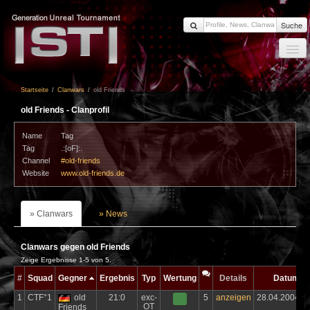
Suche
Startseite
Startseite
/
Clanwars
/
old Friends
News
old Friends - Clanprofil
Members
Name
Tag
Clanwars
Tag
.:[oF]:.
Channel
Forum
#old-friends
Website
www.old-friends.de
Impressum
Login
Clanwars
News
Clanwars gegen old Friends
Zeige Ergebnisse 1-5 von 5.
#
Squad
Gegner
Ergebnis
Typ
Wertung
Details
Datum
1
CTF°1
old
21:0
exc-
5
anzeigen
28.04.2004
OT
Friends