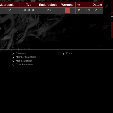
Mapresult
Typ
Endergebnis
Wertung
Datum
0:2
CB OC 05
1:3
09.03.2005
Clanwars
Forum
Member-Statistiken
Map-Statistiken
Clan-Statistiken