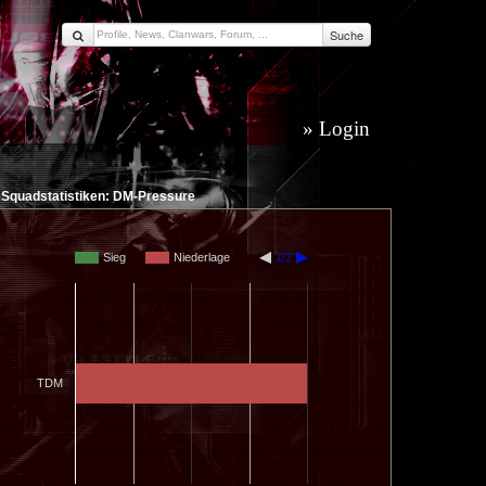
Suche
Login
Squadstatistiken: DM-Pressure
Sieg
Niederlage
1/2
TDM