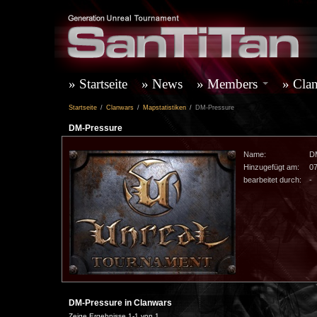
Startseite
News
Members
Cla
Startseite
/
Clanwars
/
Mapstatistiken
/
DM-Pressure
DM-Pressure
Name:
D
Hinzugefügt am:
07
bearbeitet durch:
-
DM-Pressure in Clanwars
Zeige Ergebnisse 1-1 von 1.