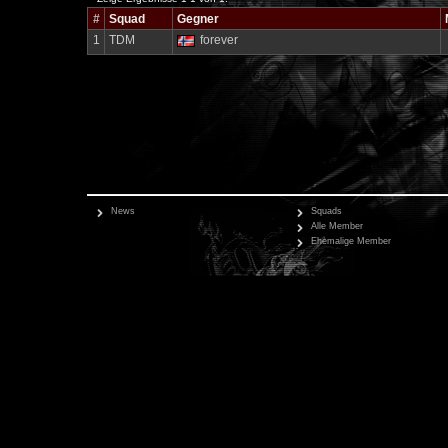
#
Squad
Gegner
1
TDM
forever
News
Squads
Alle Member
Ehemalige Member