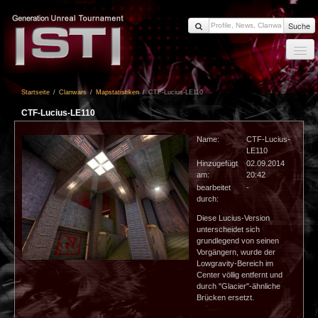
Suche
Startseite
Startseite
/
Clanwars
/
Mapstatistiken
/
CTF-Lucius-LE110
News
CTF-Lucius-LE110
Members
Name:
CTF-Lucius-
Clanwars
LE110
Hinzugefügt
02.09.2014
Forum
am:
20:42
Impressum
bearbeitet
-
durch:
Login
Diese Lucius-Version
unterscheidet sich
grundlegend von seinen
Vorgängern, wurde der
Lowgravity-Bereich im
Center völlig entfernt und
durch "Glacier"-ähnliche
Brücken ersetzt.