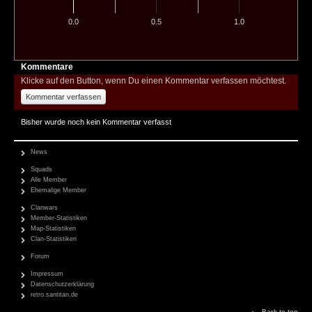
0.0
0.5
1.0
Kommentare
Klicke auf den Button, wenn Du einen Kommentar verfassen möchtest.
Kommentar verfassen
Bisher wurde noch kein Kommentar verfasst
News
Squads
Alle Member
Ehemalige Member
Clanwars
Member-Statistiken
Map-Statistiken
Clan-Statistiken
Forum
Impressum
Datenschutzerklärung
retro.santitan.de