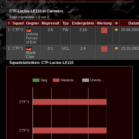
CTF-Lucius-LE110 in Clanwars
Zeige Ergebnisse 1-2 von 2.
#
Squad
Gegner
Mapresult
Typ
Endergebnis
Wertung
Datu
1
CTF°2
2:6
FW
2:16
10.06.200
Unholy
Forces
of Evil
2
CTF°1
0:1
UCL
2:4
15.10.200
Blank
Clan
Squadstatistiken: CTF-Lucius-LE110
Sieg
Niederla…
Unents…
CTF°1
CTF°2