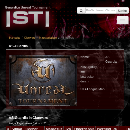
Suche
Startseite
Startseite
/
Clanwars
/
Mapstatistiken
/
AS-Guardia
News
AS-Guardia
Members
Name:
AS-
Clanwars
Guardia
Hinzugefügt
-
Forum
am:
Impressum
bearbeitet
-
durch:
Login
UTA League Map.
AS-Guardia in Clanwars
Zeige Ergebnisse 1-2 von 2.
#
Squad
Gegner
Mapresult
Typ
Endergebnis
Wertung
D