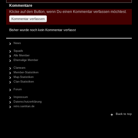
Kommentare
Klicke auf den Button, wenn Du einen Kommentar verfassen möchtest.
Kommentar verfassen
Bisher wurde noch kein Kommentar verfasst
News
Squads
Alle Member
Ehemalige Member
Clanwars
Member-Statistiken
Map-Statistiken
Clan-Statistiken
Forum
Impressum
Datenschutzerklärung
retro.santitan.de
Back to top