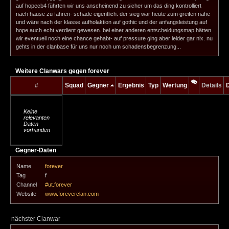
auf hopecb4 führten wir uns anscheinend zu sicher um das ding kontrolliert
nach hause zu fahren- schade eigentlich. der sieg war heute zum greifen nahe
und wäre nach der klasse aufholaktion auf gothic und der anfangsleistung auf
hope auch echt verdient gewesen. bei einer anderen entscheidungsmap hätten
wir eventuell noch eine chance gehabt- auf pressure ging aber leider gar nix. nu
gehts in der clanbase für uns nur noch um schadensbegrenzung...
Weitere Clanwars gegen forever
#
Squad
Gegner
Ergebnis
Typ
Wertung
Details
Keine
relevanten
Daten
vorhanden
Gegner-Daten
Name
forever
Tag
f
Channel
#ut.forever
Website
www.foreverclan.com
nächster Clanwar