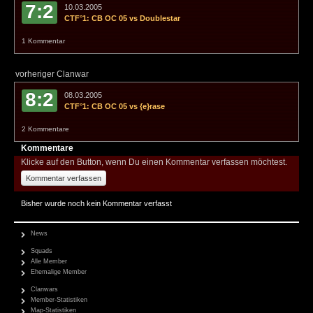
7:2
10.03.2005
CTF°1: CB OC 05 vs Doublestar
1 Kommentar
vorheriger Clanwar
8:2
08.03.2005
CTF°1: CB OC 05 vs {e}rase
2 Kommentare
Kommentare
Klicke auf den Button, wenn Du einen Kommentar verfassen möchtest.
Kommentar verfassen
Bisher wurde noch kein Kommentar verfasst
News
Squads
Alle Member
Ehemalige Member
Clanwars
Member-Statistiken
Map-Statistiken