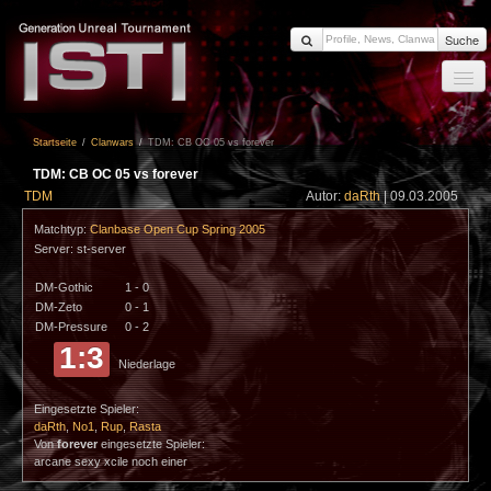
Suche
Startseite
Startseite
/
Clanwars
/
TDM: CB OC 05 vs forever
News
TDM: CB OC 05 vs forever
Members
TDM
Autor:
daRth
| 09.03.2005
Clanwars
Matchtyp:
Clanbase Open Cup Spring 2005
Server: st-server
Forum
DM-Gothic
1 - 0
Impressum
DM-Zeto
0 - 1
DM-Pressure
0 - 2
Login
1:3
Niederlage
Eingesetzte Spieler:
daRth
,
No1
,
Rup
,
Rasta
Von
forever
eingesetzte Spieler:
arcane sexy xcile noch einer