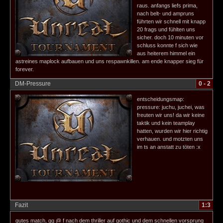
raus. anfangs liefs prima,
nach belt- und ampruns
führten wir schnell mit knapp
20 frags und fühlten uns
sicher. doch 10 minuten vor
schluss konnte f sich wie
aus heiterem himmel ein
astreines maplock aufbauen und uns respawnkillen. am ende knapper sieg für
forever.
DM-Pressure
0 - 2
entscheidungsmap:
pressure: juchu, juchei, was
freuten wir uns! da wir keine
taktik und kein teamplay
hatten, wurden wir hier richtig
verhauen. und motzten uns
im ts an anstatt zu töten :x
Fazit
1:3
gutes match, gg @ f nach dem thriller auf gothic und dem schnellen vorsprung