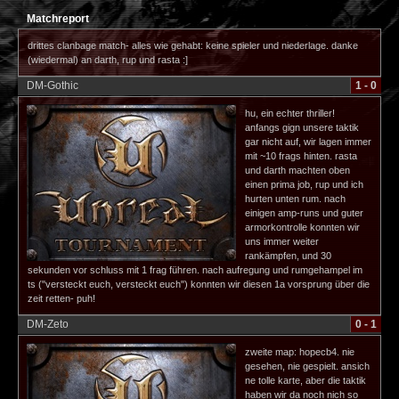
Matchreport
drittes clanbage match- alles wie gehabt: keine spieler und niederlage. danke
(wiedermal) an darth, rup und rasta :]
DM-Gothic
1 - 0
hu, ein echter thriller!
anfangs gign unsere taktik
gar nicht auf, wir lagen immer
mit ~10 frags hinten. rasta
und darth machten oben
einen prima job, rup und ich
hurten unten rum. nach
einigen amp-runs und guter
armorkontrolle konnten wir
uns immer weiter
rankämpfen, und 30
sekunden vor schluss mit 1 frag führen. nach aufregung und rumgehampel im
ts ("versteckt euch, versteckt euch") konnten wir diesen 1a vorsprung über die
zeit retten- puh!
DM-Zeto
0 - 1
zweite map: hopecb4. nie
gesehen, nie gespielt. ansich
ne tolle karte, aber die taktik
haben wir da noch nich so